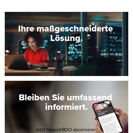
Ihre maßgeschneiderte
Lösung.
Opens in a new wi
Jetzt Angebot anfragen!
Bleiben Sie umfassend
informiert.
Opens in a new 
Jetzt News@BDO abonnieren!