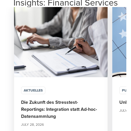
Insights: Financial Services
AKTUELLES
PUBL
Die Zukunft des Stresstest-
Unloc
Reportings: Integration statt Ad-hoc-
JULY 1
Datensammlung
JULY 28, 2026