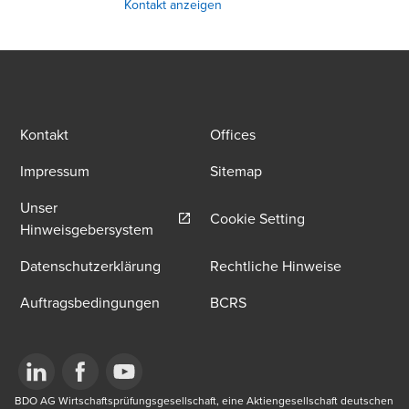
Kontakt anzeigen
Kontakt
Offices
Impressum
Sitemap
Unser
Cookie Setting
Opens in a new window/tab
Hinweisgebersystem
Datenschutzerklärung
Rechtliche Hinweise
Auftragsbedingungen
BCRS
Opens in a new window/tab
BDO AG Wirtschaftsprüfungsgesellschaft, eine Aktiengesellschaft deutschen 
Opens in a new window/tab
Opens in a new window/tab