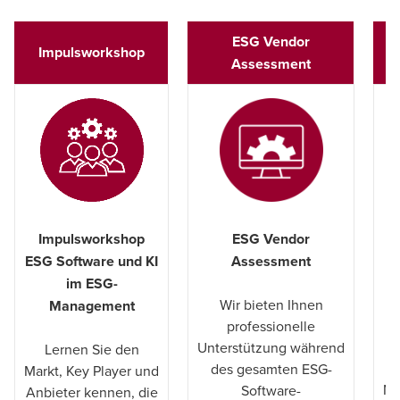
Anpassungsfähigkeit an Unternehmensgröße,
ESG Vendor
Reporting-Komplexität und Nutzerrollen.
Impulsworkshop
ES
Assessment
Funktionsumfang:
Abdeckung relevanter
Anwendungsbereiche wie z.B. CO₂-
Bilanzierung, Lieferkettenanalyse und
Nachhaltigkeitsreporting.
Datenqualität und Sicherheit:
Mechanismen zur
Sicherstellung valider, manipulationssicherer
Impulsworkshop
ESG Vendor
ES
ESG-Daten.
ESG Software und KI
Assessment
im ESG-
f
Wir bieten Ihnen
Management
professionelle
S
Unterstützung während
Lernen Sie den
des gesamten ESG-
Markt, Key Player und
Na
Software-
Anbieter kennen, die