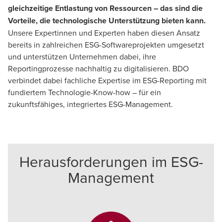
gleichzeitige Entlastung von Ressourcen – das sind die
Tools generieren und bewerten Impact- und
Vorteile, die technologische Unterstützung bieten kann.
Financial-Materiality-Aspekte (IROs) und
Unsere Expertinnen und Experten haben diesen Ansatz
ermöglichen die strukturierte Einbindung
bereits in zahlreichen ESG-Softwareprojekten umgesetzt
relevanter Stakeholder.
und unterstützen Unternehmen dabei, ihre
Reportingprozesse nachhaltig zu digitalisieren. BDO
Gap-Assessment:
Dokumentenanalysen und
verbindet dabei fachliche Expertise im ESG-Reporting mit
automatisierte Abgleiche identifizieren nicht
fundiertem Technologie-Know-how – für ein
erfüllte Berichtspflichten und schaffen
zukunftsfähiges, integriertes ESG-Management.
Transparenz über Handlungsfelder.
Datensammlung:
Zentrale Plattformen fungieren
als Single Source of Truth, integrieren
Herausforderungen im ESG-
Lieferantendaten, sichern Datenkonsistenz und
Management
unterstützen das Aufgaben- und
Projektmanagement.
Berichtserstellung:
KI-basierte Textmodule und