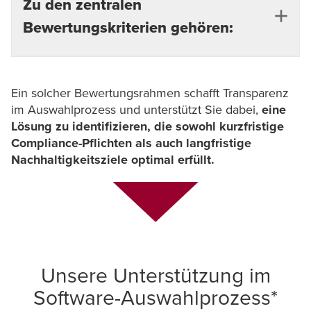
Zu den zentralen
Bewertungskriterien gehören:
Regulatorische Abdeckung:
Unterstützung der
Ein solcher Bewertungsrahmen schafft Transparenz
Anforderungen aus CSRD, ESRS und EU-
im Auswahlprozess und unterstützt Sie dabei,
eine
Taxonomie.
Lösung zu identifizieren, die sowohl kurzfristige
Compliance-Pflichten als auch langfristige
Integration:
Fähigkeit zur Anbindung von ERP-,
Nachhaltigkeitsziele optimal erfüllt.
Finanz- und Lieferkettensystemen zur
Sicherstellung konsistenter Datengrundlagen.
Automatisierung und Auditierbarkeit:
Umfang
der Prozessautomatisierung, Nachvollziehbarkeit
der Datenerhebung sowie vorhandene Audit-
Unsere Unterstützung im
Trail-Funktionen.
Software-Auswahlprozess*
Skalierbarkeit und Benutzerfreundlichkeit: